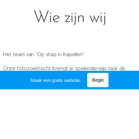
Wie zijn wij
Het team van "Op stap in Kapellen"
Onze fotozoektocht brengt je spelenderwijs naar de
mooiste plekken van Kapellen.
Begin
Maak een gratis website.
Wij zijn enthousiaste Kapellenaren en hebben voor jullie
een gratis fotozoektocht in elkaar gestoken.
#OPSTAPINKAPELLEN
Hou onze website en onze Facebook en Instagram goed
in het oog, voor nog meer leuke zoektochten.